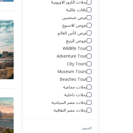
رحلات الكروز الاوروبية
باقات عائلية
سنغافورة
جـــورجيا
عرض شخصين
عروض الاسبوع
فيتنام
اسطنبول
عرض كأس العالم
عروض الربيع
ماليزيا
أمريكا
Wildlife Tour
Adventure Tour
طرابزون
البحر الاحمر
City Tours
Museum Tours
ألبانيا
رحلة العواصم الأوروبية
Beaches Tour
رحلات جماعيه
أرمينيا
العلا
رحلات داخليه
رحلات مصر السياحيه
أذربيجان
القاهره
رحلات مصر الثقافيه
جـــورجيا
الغردقه
السعر