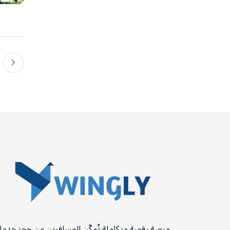
منصة رقمية متكاملة تُمكّن المسافرين من حجز خدم