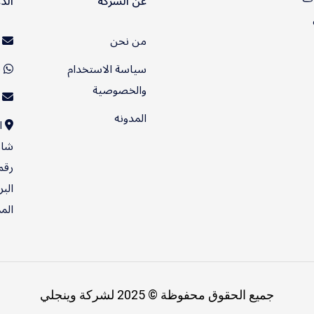
عن الشركة
الد
من نحن
ت
سياسة الاستخدام
920032896
والخصوصية
o@wingly.net
المدونه
ا
شار
البريد
الم
جميع الحقوق محفوظة © 2025 لشركة وينجلي