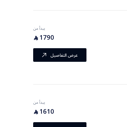
يبدأ من
1790
⃁
عرض التفاصيل
يبدأ من
1610
⃁