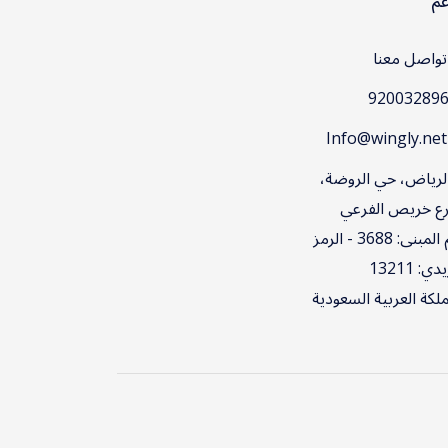
عم
واصل معنا
Inf
لرياض، حي الروضة،
ع خريص الفرعي
رقم المبنى: 3688 - الرمز
ي: 13211
ملكة العربية السعودية