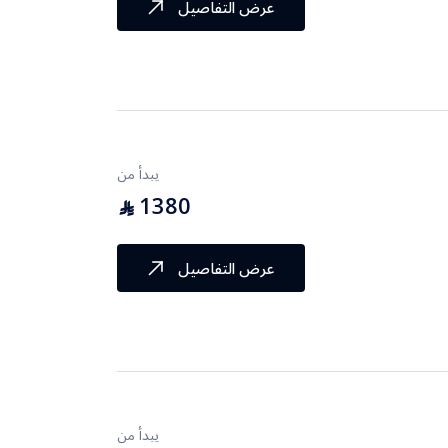
عرض التفاصيل
يبدأ من
1380
⃁
عرض التفاصيل
يبدأ من