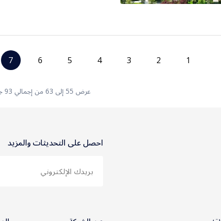
7
6
5
4
3
2
1
عرض 55 إلى 63 من إجمالي 93 جولة
احصل على التحديثات والمزيد
ات