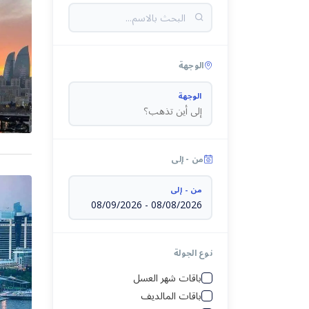
تايلاند
سريلانكا
الوجهة
سنغافورة
الوجهة
فيتنام
ماليزيا
من - إلى
المالديف
من - إلى
طرابزون
08/09/2026
-
08/08/2026
اندونيسيا
ألبانيا
نوع الجولة
تايلاند
أرمينيا
باقات شهر العسل
سريلانكا
باقات المالديف
أذربيجان