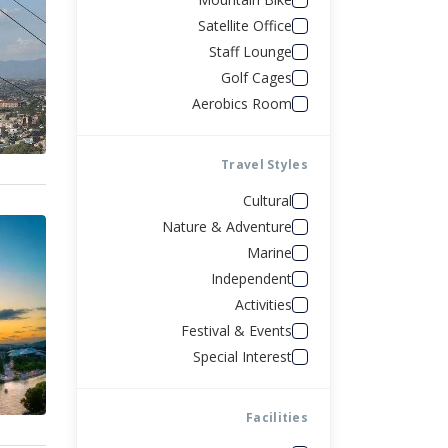
الصين
Satellite Office
Staff Lounge
البوسنة والهرسك
Golf Cages
Aerobics Room
روسيا
Travel Styles
Cultural
Nature & Adventure
Marine
Independent
Activities
Festival & Events
Special Interest
Facilities