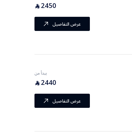
2450
⃁
عرض التفاصيل
يبدأ من
2440
⃁
عرض التفاصيل