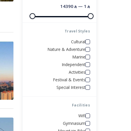
اسطنبول
14390
—
1
⃁
⃁
شرم الشيخ
أمريكا
الصين
Travel Styles
البحر الاحمر
البوسنة والهرسك
Cultural
Nature & Adventure
رحلة العواصم الأوروبية
روسيا
Marine
Independent
العلا
Activities
Festival & Events
القاهره
Special Interest
الغردقه
Facilities
Wifi
شرم الشيخ
Gymnasium
Mountain Bike