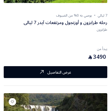
7 ليالي
يوصي به 0% من الضيوف
رحله طرابزون و أوزنجول ومرتفعات آيدر 7 ليالى
طرابزون
يبدأ من
3490
⃁
عرض التفاصيل