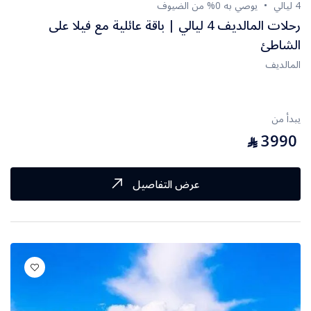
4 ليالي
يوصي به 0% من الضيوف
رحلات المالديف 4 ليالي | باقة عائلية مع فيلا على
الشاطئ
المالديف
يبدأ من
3990
⃁
عرض التفاصيل