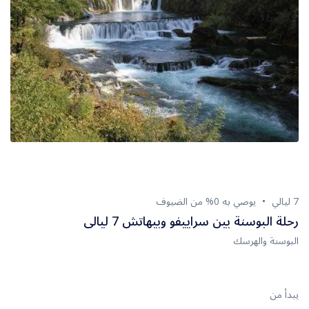
7 ليالي
يوصي به 0% من الضيوف
رحلة البوسنة بين سراييفو وبيهاتش 7 ليالى
البوسنة والهرسك
يبدأ من