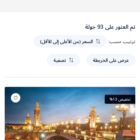
سريلانكا
تم العثور على 93 جولة
سنغافورة
ترتيب حسب:
السعر (من الأعلى إلى الأقل)
فيتنام
عرض على الخريطة
تصفية
ماليزيا
طرابزون
تخفيض 13%
ألبانيا
أرمينيا
أذربيجان