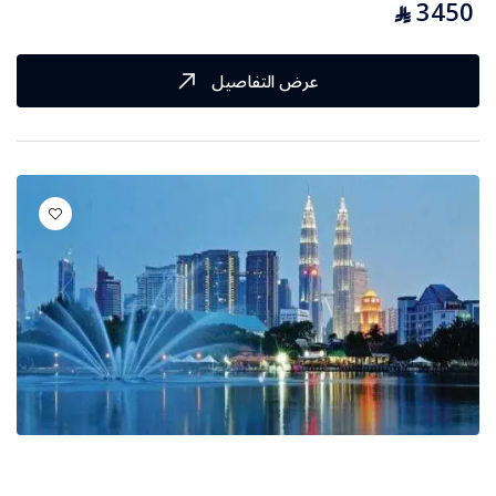
3450
⃁
عرض التفاصيل