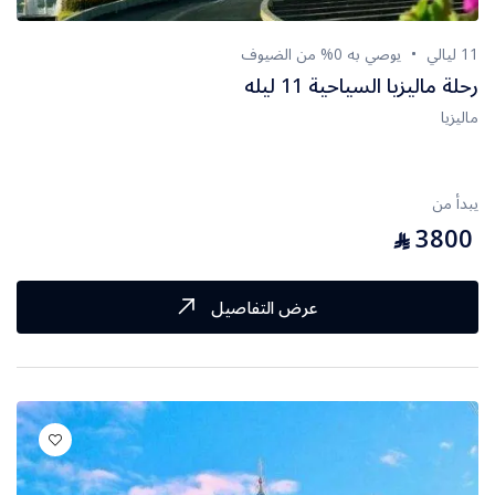
11 ليالي
يوصي به 0% من الضيوف
رحلة ماليزيا السياحية 11 ليله
ماليزيا
يبدأ من
3800
⃁
عرض التفاصيل