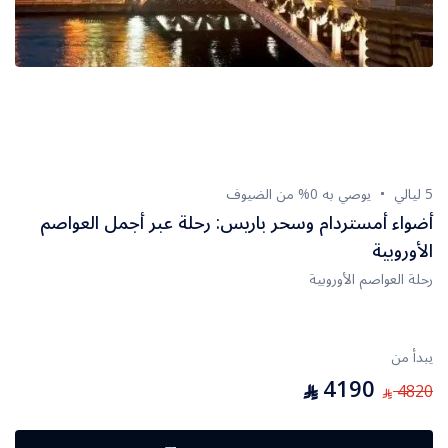
جـــورجيا
اسطنبول
أمريكا
5 ليالي
يوصي به 0% من الضيوف
البحر الاحمر
أضواء أمستردام وسحر باريس: رحلة عبر أجمل العواصم
الأوروبية
رحلة العواصم الأوروبية
رحلة العواصم الأوروبية
العلا
يبدأ من
القاهره
4190
⃁
4820
⃁
الغردقه