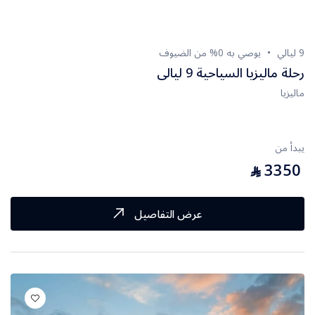
9 ليالي
يوصي به 0% من الضيوف
رحلة ماليزيا السياحية 9 ليالى
ماليزيا
يبدأ من
3350
⃁
عرض التفاصيل